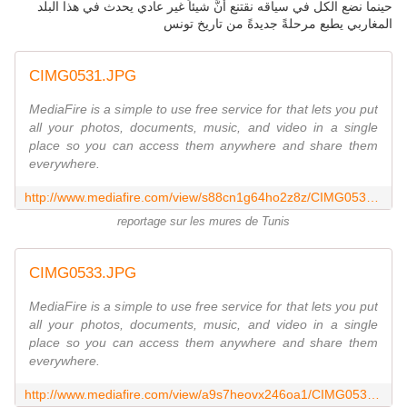
حينما نضع الكل في سياقه نقتنع أنَّ شيئاً غير عادي يحدث في هذا البلد
المغاربي يطبع مرحلةً جديدةً من تاريخ تونس
CIMG0531.JPG
MediaFire is a simple to use free service for that lets you put
all your photos, documents, music, and video in a single
place so you can access them anywhere and share them
everywhere.
http://www.mediafire.com/view/s88cn1g64ho2z8z/CIMG0531.JPG
reportage sur les mures de Tunis
CIMG0533.JPG
MediaFire is a simple to use free service for that lets you put
all your photos, documents, music, and video in a single
place so you can access them anywhere and share them
everywhere.
http://www.mediafire.com/view/a9s7heovx246oa1/CIMG0533.JPG