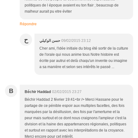
politiques de l époque avaient eu ton flair ; beaucoup de
malheur aurait pu etre éviter
Répondre
ح
حسن الوكيلي
09/02/2015 23:12
Cher ami, l'idée initiale du blog été sortir de la culture
de l'orale qui nous anime tous Notre histoire est
écrite par autrui et delà chaqu'un invente ou imagine
a sa manière et selon ses intérêts le passé ...
B
Béchir Haddad
02/02/2015 23:27
Béchir Haddad 2 février 19:41<br /> Merci Hassane pour le
partage de ce pénible espoir aux multiples facettes, des fois
marquées par la désillusion, des fois par l'amertume et la
peur mais surtout et ce dont nous craignons l'ampleur c'est la
division et la haine des appartenances régionales, politiques
et surtout en rapport avec les interprétations de la croyance.
Merci encore pour cet intérêt.