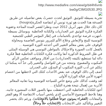
http://www.mediafire.com/view/grbit4h6vnb
bw0g/CIMG0530.JPG
التوثيق لحدث حضرتُ بعض تفاصيله عن طريق
.
تجربة بسيطة للتوثيق
(hougra)
الصدفة هذا الحدث هو ثورة تونس أو انتفاضة الحكرة
كان ذلك خلال شهر أبريل 2012 حيث ونظرا لقصر المدة المتاحة وعفوية
الفكرة فكرة التوثيق عبر الجداريات والكتابة الحائطية وبوسائل بسيطة
،انتهزت فرصة تواجدي بالحمامات في إطار المؤتمر الطبي للجمعية
التونسية للبنج والإنعاش وعلاج الألم للمرور بتونس العاصمة ومحاولة
الوقوف على بعض معالم التغيير التي أحدثته الثورة التونسية ...
بالفعل كانت الصورة والاحتكاك بالمواطن التونسي هي الوسيلة المثلى
في ظل الشروط الذكورة أنفا وكانت فكرة الكتابات الحائطية فعلاً فكرة
دالة لما تستطيع تكثيفه (الحداريات) من أفكار ومواقف تعكس الرأي
المكبوت والمقموع وتنتجه من فن للتواصل والتعبير،إلى حدِّ أنه يمكننا ان
نتكلم عن أدب الثورة المكتوب أو المدوَّن على الجدران.
أضف إلى ذالك الوقوف عند بعض الأحداث كتلك التي لاحظتها من اعتصام
أجهزة الأمن قبالة الوزارة ألأولى
لقد وقفت كذالك على وضع خاص للسياحة التونسية وما تعانيه المعالم
الأثرية من إهمال نتيجة هجرة السَّياح ...
أعود للكتابات الحائطية التي احتفظت منها بالصور الثلاث المنشورة جانبه،
وهنا نلاحظ الموضوع الأساسي الذي يلخص أسباب الانتفاضة ألا وهو الفقر
والمعانات (
الفقراء يموتون جوعاً فعجِّلوا بالانتخابات
)، ورغم ذلك يحضر
التغيير وبالتأكيد على الانتخابات
(الانتخابات حلاًّ وحالاً)