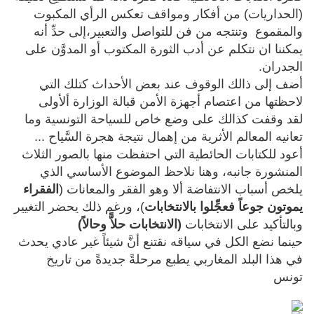
(الحداريات) من أفكار ومواقف تعكس الرأي المكبوت
والمقموع وتنتجه من فن للتواصل والتعبير،إلى حدِّ أنه
يمكننا ان نتكلم عن أدب الثورة المكتوب أو المدوَّن على
الجدران.
أضف إلى ذالك الوقوف عند بعض الأحداث كتلك التي
لاحظتها من اعتصام أجهزة الأمن قبالة الوزارة ألأولى
لقد وقفت كذالك على وضع خاص للسياحة التونسية وما
تعانيه المعالم الأثرية من إهمال نتيجة هجرة السَّياح ...
أعود للكتابات الحائطية التي احتفظت منها بالصور الثلاث
المنشورة جانبه، وهنا نلاحظ الموضوع الأساسي الذي
يلخص أسباب الانتفاضة ألا وهو الفقر والمعانات (
الفقراء
يموتون جوعاً فعجِّلوا بالانتخابات
)، ورغم ذلك يحضر التغيير
وبالتأكيد على الانتخابات
(الانتخابات حلاًّ وحالاً)
حينما نضع الكل في سياقه نقتنع أنَّ شيئاً غير عادي يحدث
في هذا البلد المغاربي يطبع مرحلةً جديدةً من تاريخ
تونس