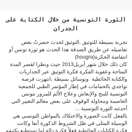
الثورة التونسية من خلال الكتابة على
الجدران
التوثيق لحدث حضرتُ بعض
.
تجربة بسيطة للتوثيق
تفاصيله عن طريق الصدفة هذا الحدث هو ثورة تونس أو
(hougra)
انتفاضة الحكرة
كان ذلك خلال شهر أبريل2013 حيث ونظرا لقصر المدة
المتاحة وعفوية الفكرة فكرة التوثيق عبر الجداريات
والكتابة الحائطية وبوسائل بسيطة ،انتهزت فرصة
تواجدي بالحمامات في إطار المؤتمر الطبي للجمعية
التونسية للبنج والإنعاش وعلاج الألم للمرور بتونس
العاصمة ومحاولة الوقوف على بعض معالم التغيير التي
أحدثته الثورة التونسية ...
بالفعل كانت الصورة والاحتكاك بالمواطن التونسي هي
الوسيلة المثلى في ظل الشروط الذكورة أنفا وكانت
فكرة الكتابات الحائطية فعلاً فكرة دالة لما تستطيع تكثيفه