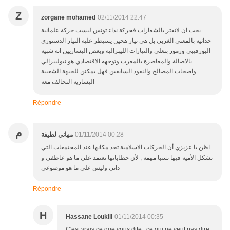
Z
zorgane mohamed
02/11/2014 22:47
يجب ان لانغتر بالشعارات فحركة نداء تونس ليست حركة علمانية
حداثية بالمعنى الغربي بل هي تيار هجين يسيطر عليه التيار الدستوري
البورقيبي ورموز بنعلي والتيارات الليبرالية وبعض اليساريين انه شبيه
بالاصالة والمعاصرة بالمغرب وتوجهه الاقتصادي هو نيوليبرالي
واصحاب المصالح والنفود السابقين فهل يمكنن للجبهة الشعبية
اليسارية التحالف معه
Répondre
م
01/11/2014 00:28
مهاني لطيفة
اظن يا عزيزي أن الحركات الاسلامية تجد مكانها عند المجتمعات التي
تشكل الأميه فيها نسبا مهمة , لأن خطاباتها تعتمد على ما هو عاطفي و
داتي وليس على ما هو موضوعي
Répondre
H
Hassane Loukili
01/11/2014 00:35
C'est vrais ce que vous dite , ce qui ne veut pas dire