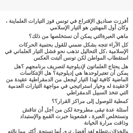
أ
فرزت صناديق الإقتراع في تونس فوز التيارات العلماينة ،
وكان أول المهنئين هو التيار الإسلامي
ماهي العبرة
ا
لتي يمكن أن نستخلصها من ذلك؟
كل الآراء تتجه بشكل ضمني للقول بحتمية الحركات
الإسلامية ،كل التحاليل تذهب نحو فشل التيار العلماني في
استقطاب المواطن لكن تونس أثبتت العكس
هل يحتاج العلماتون لإديلوجية لتصريف برنامجهم ؟هل
يمكن أن تعتبرلوحدها هي إديلوجية؟ هل الإنتكاسات
الماضية كافية لهذا التيار ليجعل من الدمقراطية عقيدة من
لاعقيدة له وخيار استراتيجي في مواجهة التيارات العدمية
التي تتخذ السبيل الدمقراطي
كمطية للوصول إلى مراكز القرار؟؟
أسئلة عدة تبقى مطروحة لكن من أجل أن تناقش
ونستخلص العبرة ، فشعوبنا خبرت القمع والإستبداد
وذاقت مرارة الخيانة
والخذلان،تتطلع لغد أفضل ترى أنها تستحق أكثر مما نالته