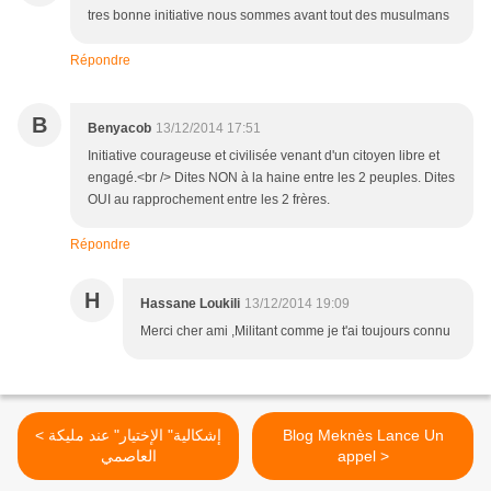
tres bonne initiative nous sommes avant tout des musulmans
Répondre
B
Benyacob
13/12/2014 17:51
Initiative courageuse et civilisée venant d'un citoyen libre et
engagé.<br /> Dites NON à la haine entre les 2 peuples. Dites
OUI au rapprochement entre les 2 frères.
Répondre
H
Hassane Loukili
13/12/2014 19:09
Merci cher ami ,Militant comme je t'ai toujours connu
< إشكالية" الإختيار" عند مليكة
Blog Meknès Lance Un
العاصمي
appel >