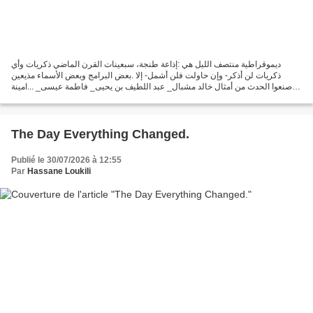
ديموقراطية منتصف الليل هي :إذاعة طنجة، سبعينات القرن الماضي ذكريات وأي
ذكريات لن أذكر- وإن حاولت فلن أشمل- إلا .بعض البرامج وبعض الأسماء مذيعين
صنعوا الحدث من أمثال خالد مشبال_ عبد اللطيف بن يحيى_ فاطمة عيسى_ ...امينة
السوسي_ ضيوف طبعوا السمر محمد شكري_...
The Day Everything Changed.
Publié le 30/07/2026 à 12:55
Par
Hassane Loukili