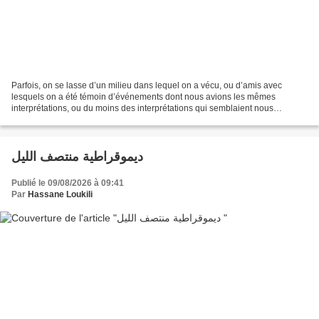
Parfois, on se lasse d’un milieu dans lequel on a vécu, ou d’amis avec
lesquels on a été témoin d’événements dont nous avions les mêmes
interprétations, ou du moins des interprétations qui semblaient nous
conduire vers les mêmes résultats. Pourtant, les...
ديموقراطية منتصف الليل
Publié le 09/08/2026 à 09:41
Par
Hassane Loukili