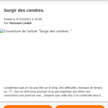
Surgir des cendres.
Publié le 07/10/2021 à 19:08
Par
Hassane Loukili
Longtemps que je n'ai pas été sur le blog, des difficultés, manque de temps,
ou .??...rien ne doit nous pousser à ne pas exprimer ses idées ses
convictions son point de vue....j'espère que cette fois ci la continuité sera de
mise et le blogue prospér...