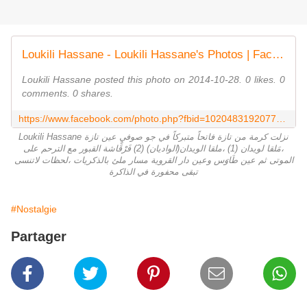
Loukili Hassane - Loukili Hassane's Photos | Facebook
Loukili Hassane posted this photo on 2014-10-28. 0 likes. 0
comments. 0 shares.
https://www.facebook.com/photo.php?fbid=10204831920775157&set=p.10204831920775157&type=1
Loukili Hassane نزلت كرمة من تازة فاتحاً متبركاً في جو صوفيٍ عين تازة
،مَلقا لويدان (1) ،ملقا الويدان(الواديان) (2) فَرْقَاشة القبور مع الترحم على
الموتى ثم عين طَاوَس وعين دار القروية مسار ملئ بالذكريات ،لحظات لاتنسى
تبقى محفورة في الذاكرة
#Nostalgie
Partager