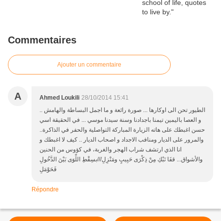
Commentaires
Ajouter un commentaire
A
Ahmed Loukili
28/10/2014 15:41
الطيور تحن الى اوكارها ... صورة رائعة و ما اجمل البساطة والهامش ..
و العصا باليمين تيمنا باجدادنا وسنة سيدنا موسي ... في الحقيقة اسي
حسن اغبطك على هاته الزيارة المباركة التواصلية والحفر في الذاكرة..
والمرور على الديار ومنافب الاجداد و اصحاب الديار .. كيف لا اغبطك و
انا الذي ارتشف شراب الهجر والغربة، في كؤوس من الحنين
والأشواق... قفَا نَبْكِ مِنْ ذِكْرَى حَبِيبٍ ومَنْزِلِ///بسِقْطِ اللِّوَى بَيْنَ الدَّخُولِ
فَحَوْمَلِ
Répondre