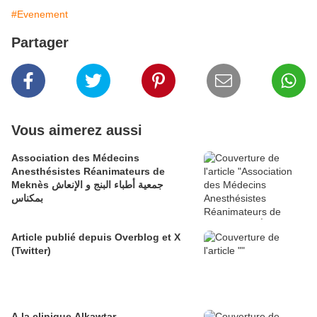
#Evenement
Partager
Vous aimerez aussi
Association des Médecins
Anesthésistes Réanimateurs de
Meknès جمعية أطباء البنج و الإنعاش
بمكناس
Article publié depuis Overblog et X
(Twitter)
A la clinique Alkawtar