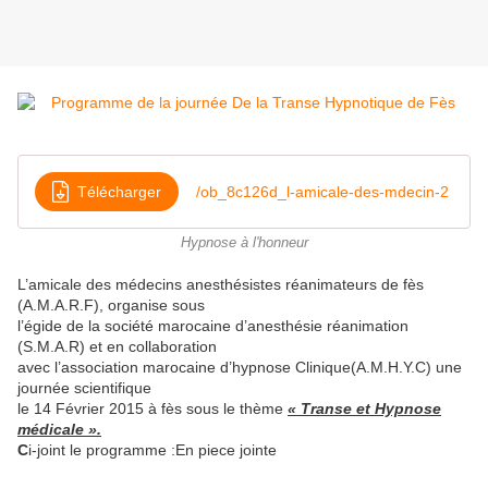
Télécharger
/ob_8c126d_l-amicale-des-mdecin-2
Hypnose à l'honneur
L’amicale des médecins anesthésistes réanimateurs de fès
(A.M.A.R.F), organise sous
l’égide de la société marocaine d’anesthésie réanimation
(S.M.A.R) et en collaboration
avec l’association marocaine d’hypnose Clinique(A.M.H.Y.C) une
journée scientifique
le 14 Février 2015 à fès sous le thème
« Transe et Hypnose
médicale ».
C
i-joint le programme :En piece jointe