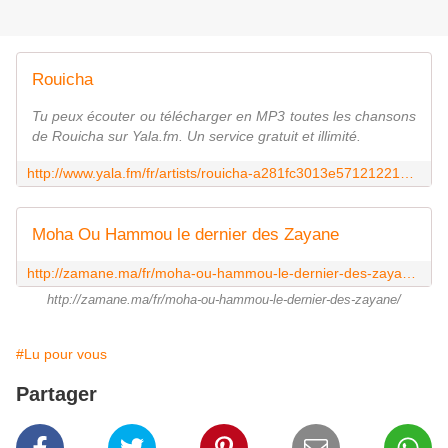
Rouicha
Tu peux écouter ou télécharger en MP3 toutes les chansons
de Rouicha sur Yala.fm. Un service gratuit et illimité.
http://www.yala.fm/fr/artists/rouicha-a281fc3013e57121221d9a9784487ed3/tracks?autoplay=1
Moha Ou Hammou le dernier des Zayane
http://zamane.ma/fr/moha-ou-hammou-le-dernier-des-zayane/
http://zamane.ma/fr/moha-ou-hammou-le-dernier-des-zayane/
#Lu pour vous
Partager