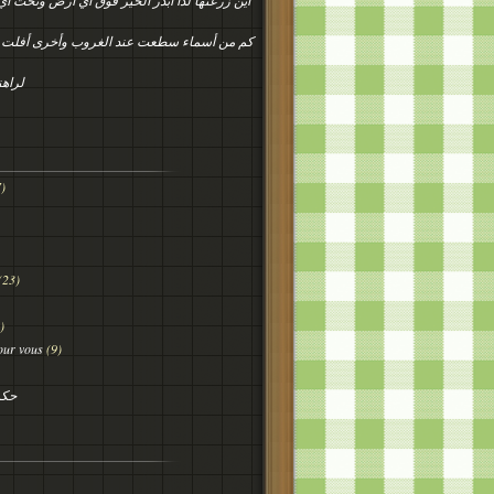
أين زرعتها لذا ابذر الخير فوق أي أرض وتحت أ
كم من أسماء سطعت عند الغروب وأخرى أفلت
لراهن
)
(23)
)
our vous
(9)
حكم