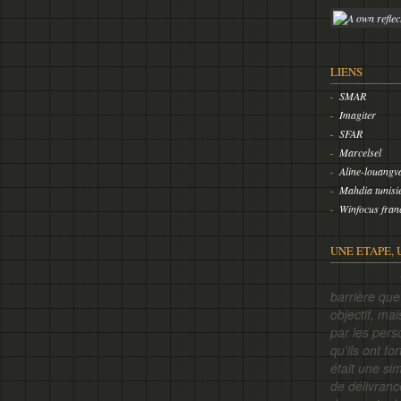
LIENS
SMAR
Imagiter
SFAR
Marcelsel
Aline-louangv
Mahdia tunisi
Winfocus fran
UNE ETAPE, 
10000 vi
barrière qu
objectif, ma
par les pers
qu'ils ont f
était une si
de délivranc