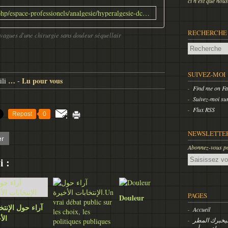
ci n'est que
http://i-alr.com/index.php/espace-professionels/analgesie/hyperalgesie-dcpc/121-de-la-douleur-aigue-postoperatoire-a-la-douleur-chronique
RECHERCHE
 vagues d'une chirurgie sans douleur séquellair
SUIVEZ-MOI
…
Lu pour vous
li
-
Find me on F
Suivez-moi sur
Flux RSS
Repost
0
NEWSLETTE
er
Abonnez-vous pou
Email
i :
PAGES
Douleur
آراء حول الإنتخ
Accueil
الأ
 سيخبرك المطر