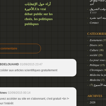
ي سماء ومع أي
آراء حول الإنتخابات
أحد
الأخيرة.Un vrai
 وقت الشروق
!!!!! ؟
débat public sur les
يته اعيد نشره
choix, les politiques
Contact
publiques
CATÉGORIES
Evenement
(57
Divers
(43)
n commentaire
Culture
(36)
société
(28)
Lu pour vous
ABDELOUAHID
01/09/2015 23:47
Politique
(15)
Chroniques
(9
accéder aux articles scientifiques gratuitement
Médecine lu p
Medecine
(7)
(7)
ة الأسبوع
eknes
02/09/2015 00:14
ARCHIVES
vez accéder au site en s'abonnant, c'est gratuit <br />
2026
ur l’intérêt