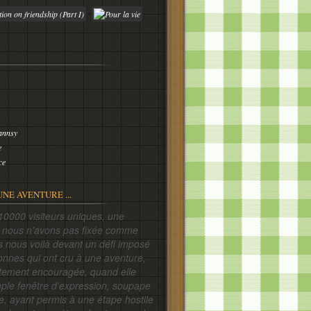
annsy
e
ce
UNE AVENTURE ...
siteurs uniques, une
e nous n'avons pas fixée comme
is nous voilà devant un défi imposé
onnes qui ont cru à une aventure,
ortement encouragée, quand elle
mple fenêtre d'expression, soupape
e, ayant permis à une étape hostile