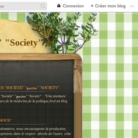
Connexion
+
Créer mon blog
og Meknès "Société" "مجتمع" "Society"
BLOG MEKNÈS "SOCIÉTÉ" "مجتمع" "SOCIETY"
"Une aventure
ture,de la médecine,de la politique,bref un blog
NOUS?
lontaires, nous encourageons la production,
 opinions dans le respect absolu de l'autre, celui