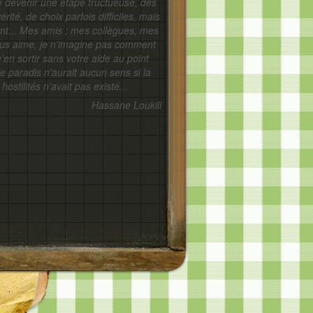
e devenir une étape fructueuse, des
érité, de choix parfois difficiles, mais
nt... Mes amis ; mes collègues, mes
e vous aime, je n'imagine pas comment
m'en sortir sans votre aide au point
le paradis n'aurait aucun sens si la
hostilités n'avait pas existé...
Hassane Loukili