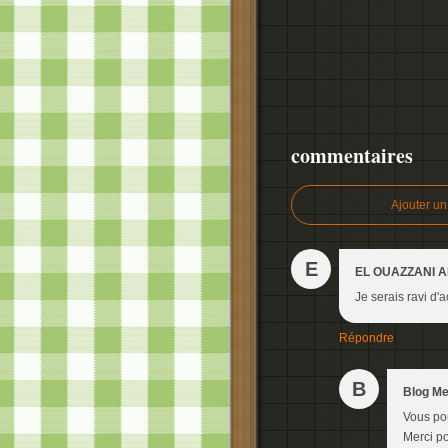
commentaires
Ajouter u
E
EL OUAZZANI 
Je serais ravi d'
Répondre
B
Blog M
Vous pou
Merci po