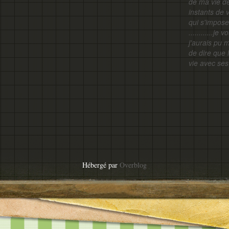
de ma vie d
instants de v
qui s'impose
............j
j'aurais pu 
de dire que 
vie avec ses 
Hébergé par
Overblog