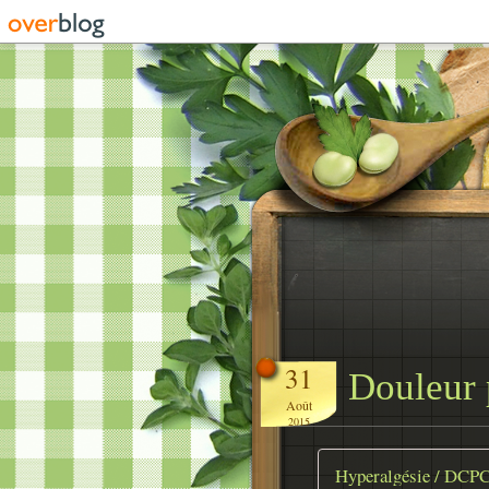
31
Douleur 
Août
2015
Hyperalgésie / DCP