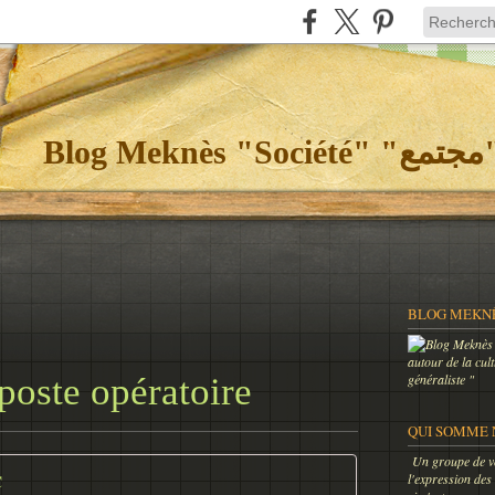
Bl
autour de la cul
poste opératoire
généraliste "
QUI SOMME 
Un groupe de vo
C
l'expression des