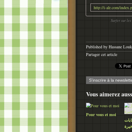
Surfer sur les
Published by Hassane Louki
Partager cet article
S'inscrire à la newslett
Vous aimerez auss
Pour vous et moi
ابات
خيرة