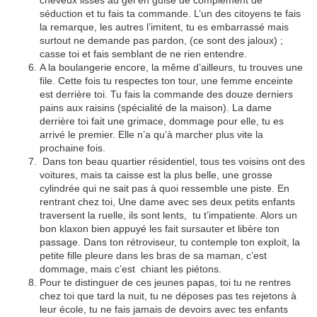
cheveux lissés au gel en guise de complément de
séduction et tu fais ta commande. L’un des citoyens te fais
la remarque, les autres l’imitent, tu es embarrassé mais
surtout ne demande pas pardon, (ce sont des jaloux) ;
casse toi et fais semblant de ne rien entendre.
A la boulangerie encore, la même d’ailleurs, tu trouves une
file. Cette fois tu respectes ton tour, une femme enceinte
est derrière toi. Tu fais la commande des douze derniers
pains aux raisins (spécialité de la maison). La dame
derrière toi fait une grimace, dommage pour elle, tu es
arrivé le premier. Elle n’a qu’à marcher plus vite la
prochaine fois.
Dans ton beau quartier résidentiel, tous tes voisins ont des
voitures, mais ta caisse est la plus belle, une grosse
cylindrée qui ne sait pas à quoi ressemble une piste. En
rentrant chez toi, Une dame avec ses deux petits enfants
traversent la ruelle, ils sont lents, tu t’impatiente. Alors un
bon klaxon bien appuyé les fait sursauter et libère ton
passage. Dans ton rétroviseur, tu contemple ton exploit, la
petite fille pleure dans les bras de sa maman, c’est
dommage, mais c’est chiant les piétons.
Pour te distinguer de ces jeunes papas, toi tu ne rentres
chez toi que tard la nuit, tu ne déposes pas tes rejetons à
leur école, tu ne fais jamais de devoirs avec tes enfants