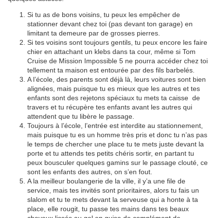
Si tu as de bons voisins, tu peux les empêcher de
stationner devant chez toi (pas devant ton garage) en
limitant ta demeure par de grosses pierres.
Si tes voisins sont toujours gentils, tu peux encore les faire
chier en attachant un klebs dans ta cour, même si Tom
Cruise de Mission Impossible 5 ne pourra accéder chez toi
tellement ta maison est entourée par des fils barbelés.
A l’école, des parents sont déjà là, leurs voitures sont bien
alignées, mais puisque tu es mieux que les autres et tes
enfants sont des rejetons spéciaux tu mets ta caisse de
travers et tu récupère tes enfants avant les autres qui
attendent que tu libère le passage.
Toujours à l’école, l’entrée est interdite au stationnement,
mais puisque tu es un homme très pris et donc tu n’as pas
le temps de chercher une place tu te mets juste devant la
porte et tu attends tes petits chéris sortir, en partant tu
peux bousculer quelques gamins sur le passage clouté, ce
sont les enfants des autres, on s’en fout.
A la meilleur boulangerie de la ville, il y’a une file de
service, mais tes invités sont prioritaires, alors tu fais un
slalom et tu te mets devant la serveuse qui a honte à ta
place, elle rougit, tu passe tes mains dans tes beaux