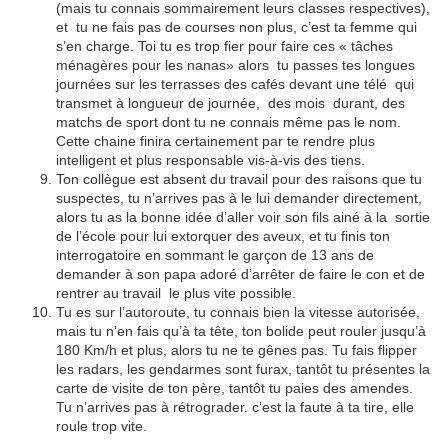
(mais tu connais sommairement leurs classes respectives),
et tu ne fais pas de courses non plus, c’est ta femme qui
s’en charge. Toi tu es trop fier pour faire ces « tâches
ménagères pour les nanas» alors tu passes tes longues
journées sur les terrasses des cafés devant une télé qui
transmet à longueur de journée, des mois durant, des
matchs de sport dont tu ne connais même pas le nom.
Cette chaine finira certainement par te rendre plus
intelligent et plus responsable vis-à-vis des tiens.
Ton collègue est absent du travail pour des raisons que tu
suspectes, tu n’arrives pas à le lui demander directement,
alors tu as la bonne idée d’aller voir son fils ainé à la sortie
de l’école pour lui extorquer des aveux, et tu finis ton
interrogatoire en sommant le garçon de 13 ans de
demander à son papa adoré d’arrêter de faire le con et de
rentrer au travail le plus vite possible.
Tu es sur l’autoroute, tu connais bien la vitesse autorisée,
mais tu n’en fais qu’à ta tête, ton bolide peut rouler jusqu’à
180 Km/h et plus, alors tu ne te gênes pas. Tu fais flipper
les radars, les gendarmes sont furax, tantôt tu présentes la
carte de visite de ton père, tantôt tu paies des amendes.
Tu n’arrives pas à rétrograder. c’est la faute à ta tire, elle
roule trop vite.