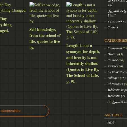
ي سماء ومع أي
أحد
 وقت الشروق
!!!!! ؟
 Day
يته اعيد نشره
rything
Contact
Self knowledge,
nged.
from the school of
CATÉGORIES
life, quotes to live
Length is not a
by.
Evenement
(57
synonym for depth,
Divers
(43)
and brevity is not
Culture
(36)
inherently shallow.
société
(28)
(Quotes to Live By,
Lu pour vous
The School of Life,
Politique
(15)
p. 9).
Chroniques
(9
Médecine lu p
Medecine
(7)
(7)
ة الأسبوع
n commentaire
ARCHIVES
2026