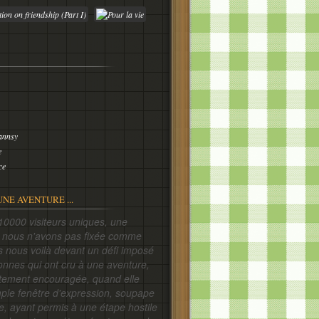
annsy
e
ce
UNE AVENTURE ...
siteurs uniques, une
e nous n'avons pas fixée comme
is nous voilà devant un défi imposé
onnes qui ont cru à une aventure,
ortement encouragée, quand elle
mple fenêtre d'expression, soupape
e, ayant permis à une étape hostile