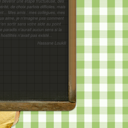
e devenir une étape fructueuse, des
érité, de choix parfois difficiles, mais
nt... Mes amis ; mes collègues, mes
e vous aime, je n'imagine pas comment
m'en sortir sans votre aide au point
le paradis n'aurait aucun sens si la
hostilités n'avait pas existé...
Hassane Loukili