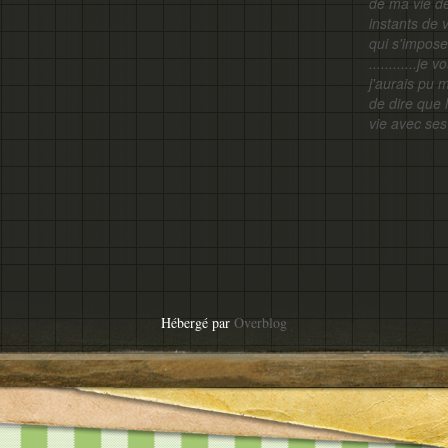
de ma vie d
instants de v
qui s'impose
............j
j'aurais pu 
de dire que 
vie avec ses 
Hébergé par
Overblog