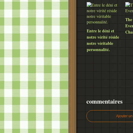
The
Eve
Entre le déni et
Cha
notre vérité réside
notre véritable
personnalité.
commentaires
Ajouter u