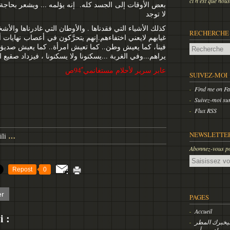
ci n'est que
بعض الأوقات إلى الجسد كله. إنه يؤلمه ... ويشعر بحاجة ل
لا توجد
كذلك الأشياء التي فقدناها . والأوطان التي غادرناها والأشخا.
RECHERCHE
غيابهم لايعني اختفاءهم.إنهم يتحرَّكون في أعصاب نهايات أ
فينا، كما يعيش وطن.. كما تعيش امرأة.. كما يعيش صديق ر
يراهم...وفي الغربة ...يسكنونا ولا يسكنونا ، فيزداد صقيع ا
عابر سرير لأحلام مستغانمي ً94ص
SUIVEZ-MOI
Find me on F
Suivez-moi sur
Flux RSS
NEWSLETTE
…
li
Abonnez-vous pou
Email
Repost
0
er
PAGES
Accueil
i :
 سيخبرك المطر