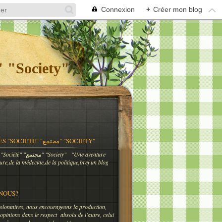
Connexion
+
Créer mon blog
og Meknès "Société" "مجتمع" "Society"
BLOG MEKNÈS "SOCIÉTÉ" "مجتمع" "SOCIETY"
"Une aventure
ture,de la médecine,de la politique,bref un blog
NOUS?
lontaires, nous encourageons la production,
 opinions dans le respect absolu de l'autre, celui