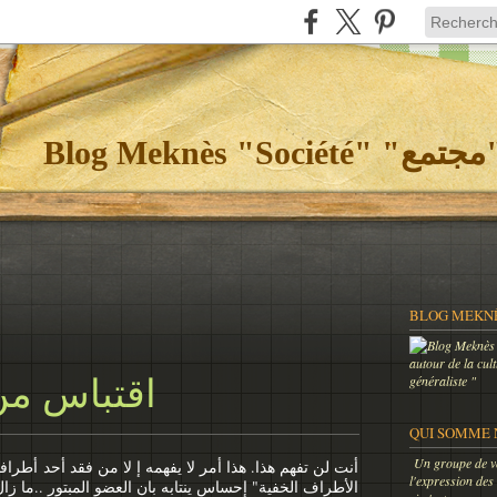
Bl
autour de la cul
généraliste "
اقتباس من
QUI SOMME 
Un groupe de vo
أنت لن تفهم هذا. هذا أمر لا يفهمه إ لا من فقد أحد أطرا
l'expression des
الأطراف الخفية" إحساس ينتابه بان العضو المبتور ..ما زا