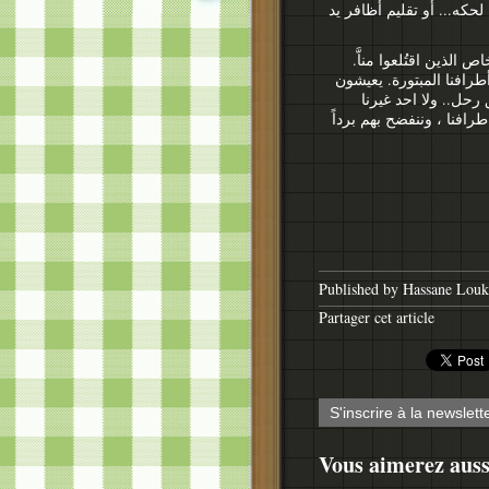
حكه... أو تقليم أظافر يد
ص الذين اقتُلعوا مناَّ
طرافنا المبتورة. يعيشون
حل.. ولا احد غيرنا
طرافنا ، وننفضح بهم برداً
Published by Hassane Louki
Partager cet article
S'inscrire à la newslett
Vous aimerez auss