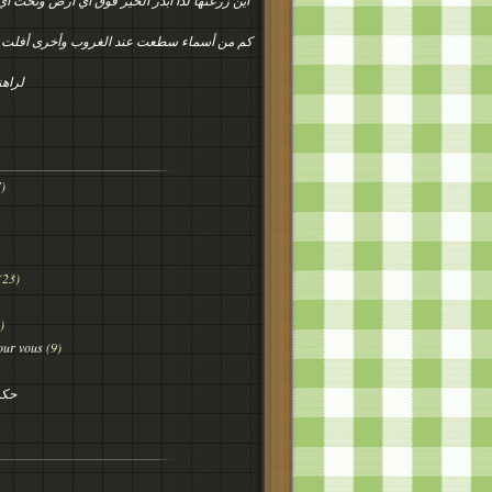
أين زرعتها لذا ابذر الخير فوق أي أرض وتحت أ
كم من أسماء سطعت عند الغروب وأخرى أفلت
لراهن
)
(23)
)
our vous
(9)
حكم