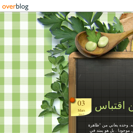
03
 اقتباس
Mars
2017
فه. وحده يعاني من "ظاهرة
ل موجودا . بل هو يمتد في