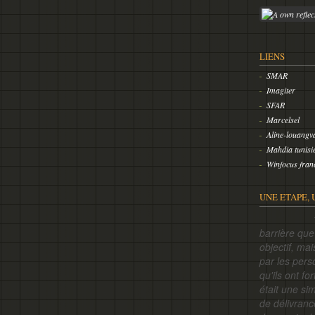
LIENS
SMAR
Imagiter
SFAR
Marcelsel
Aline-louangv
Mahdia tunisi
Winfocus fran
UNE ETAPE, 
10000 vi
barrière qu
objectif, ma
par les pers
qu'ils ont f
était une si
de délivranc