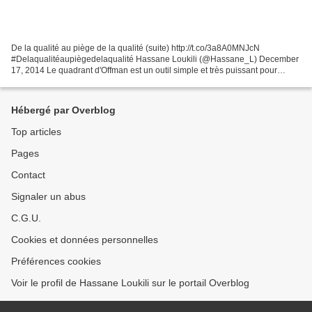
De la qualité au piège de la qualité (suite) http://t.co/3a8A0MNJcN
#Delaqualitéaupiègedelaqualité Hassane Loukili (@Hassane_L) December
17, 2014 Le quadrant d'Offman est un outil simple et très puissant pour
s'arrêter devant nos qualités fondamentales...
Hébergé par Overblog
Top articles
Pages
Contact
Signaler un abus
C.G.U.
Cookies et données personnelles
Préférences cookies
Voir le profil de Hassane Loukili sur le portail Overblog