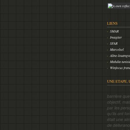
LIENS
SMAR
Imagiter
SFAR
Marcelsel
Aline-louangv
Mahdia tunisi
Winfocus fran
UNE ETAPE, 
10000 vi
barrière qu
objectif, ma
par les pers
qu'ils ont f
était une si
de délivranc