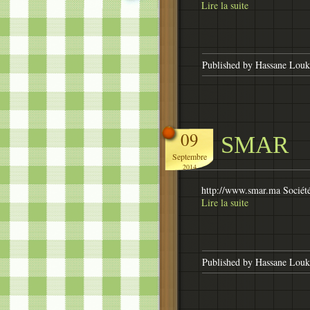
Lire la suite
Published by Hassane Louki
09
SMAR
Septembre
2014
http://www.smar.ma Sociét
Lire la suite
Published by Hassane Louki