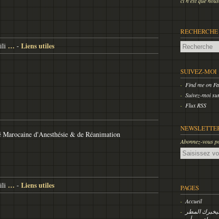
ci n'est que
RECHERCHE
…
Liens utiles
li
-
SUIVEZ-MOI
Find me on F
Suivez-moi sur
Flux RSS
NEWSLETTE
é Marocaine d'Anesthésie & de Réanimation
Abonnez-vous pou
Email
…
Liens utiles
li
-
PAGES
Accueil
 سيخبرك المطر