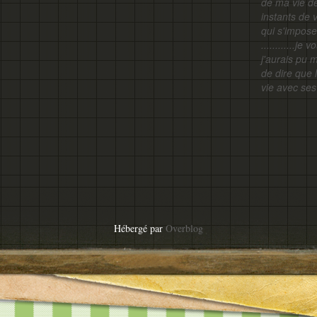
de ma vie d
instants de v
qui s'impose
............j
j'aurais pu 
de dire que 
vie avec ses 
Hébergé par
Overblog