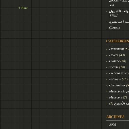
ي سماء ومع أي
أحد
⇧ Haut
 وقت الشروق
!!!!! ؟
يته اعيد نشره
Contact
CATÉGORIES
Evenement
(57
Divers
(43)
Culture
(36)
société
(28)
Lu pour vous
Politique
(15)
Chroniques
(9
Médecine lu p
Medecine
(7)
(7)
ة الأسبوع
ARCHIVES
2026