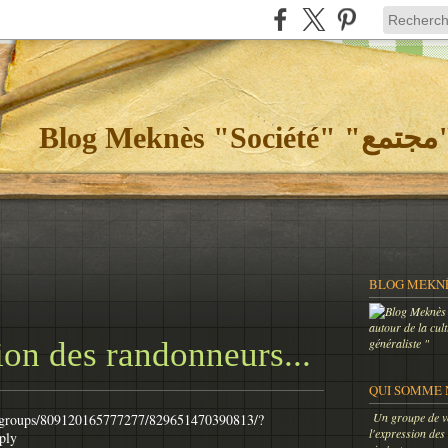
Bl
autour de la cul
ion des randonneurs...
généraliste "
QUI SOMME 
Un groupe de vo
/groups/809120165777277/829651470390813/?
l'expression des
ply