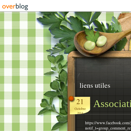
liens utiles
21
Associat
Octobre
2014
https://www.facebook.com
notif_t=group_comment_re