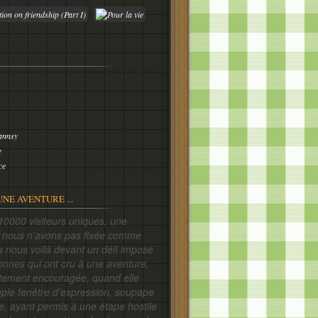
annsy
e
ce
UNE AVENTURE ...
siteurs uniques, une
e nous n'avons pas fixée comme
is nous voilà devant un défi imposé
onnes qui ont cru à une aventure,
ortement encouragée, quand elle
mple fenêtre d'expression, soupape
e, ayant permis à une étape hostile