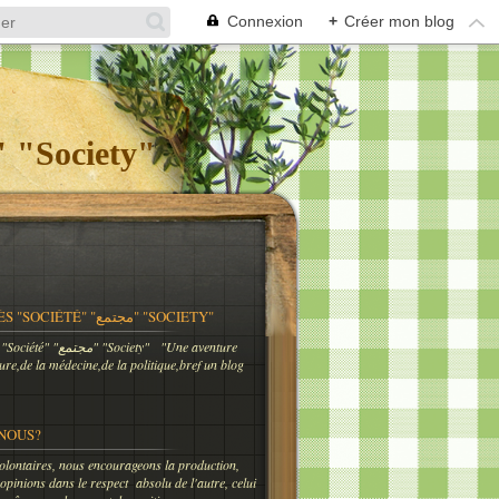
Connexion
+
Créer mon blog
og Meknès "Société" "مجتمع" "Society"
BLOG MEKNÈS "SOCIÉTÉ" "مجتمع" "SOCIETY"
"Une aventure
ture,de la médecine,de la politique,bref un blog
NOUS?
lontaires, nous encourageons la production,
 opinions dans le respect absolu de l'autre, celui