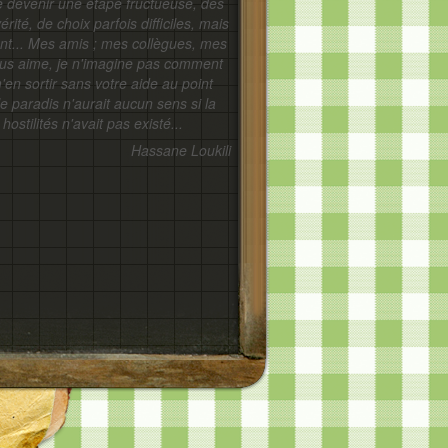
e devenir une étape fructueuse, des
érité, de choix parfois difficiles, mais
nt... Mes amis ; mes collègues, mes
e vous aime, je n'imagine pas comment
m'en sortir sans votre aide au point
le paradis n'aurait aucun sens si la
hostilités n'avait pas existé...
Hassane Loukili