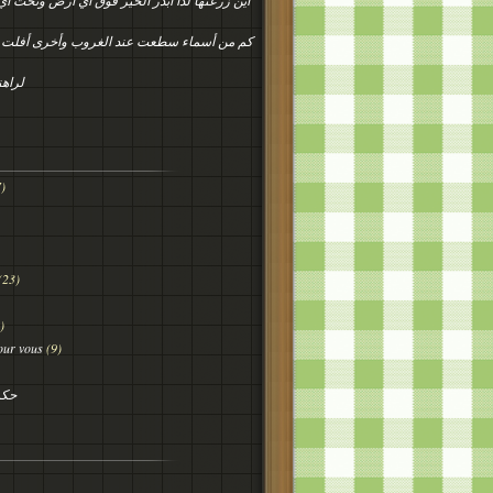
أين زرعتها لذا ابذر الخير فوق أي أرض وتحت أ
كم من أسماء سطعت عند الغروب وأخرى أفلت
لراهن
)
(23)
)
our vous
(9)
حكم