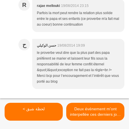
R
rajae mellouki
19/08/2014 23:15
Parfois la mort peut rendre la relation plus solide
entre le papa et ses enfants (ce proverbe m'a fait mal
au coeur) bonne continuation
ح
حسن الوكيلي
19/08/2014 19:09
le proverbe veut dire que la plus part des papa
préfèrent se marier et laissent leur fils sous la
responsabilité de leur femme conflit éternel
&quot;l&quot;exception ne fait pas la règle<br />
Merci bcp pour l’encouragement et l’intérêt que vous
porté au blog
< لحظة شبق
Deux événement m'ont
interpellée ces derniers jour
,La mort de Etudiant de >