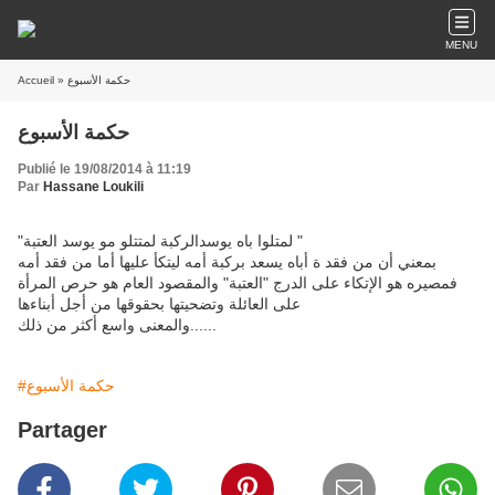
MENU
Accueil
» حكمة الأسبوع
حكمة الأسبوع
Publié le 19/08/2014 à 11:19
Par
Hassane Loukili
"لمتلوا باه يوسدالركبة لمتتلو مو يوسد العتبة "
بمعني أن من فقد ة أباه يسعد بركبة أمه ليتكأ عليها أما من فقد أمه
فمصيره هو الإتكاء على الدرج "العتبة" والمقصود العام هو حرص المرأة
على العائلة وتضحيتها بحقوقها من أجل أبناءها
والمعنى واسع أكثر من ذلك......
#حكمة الأسبوع
Partager