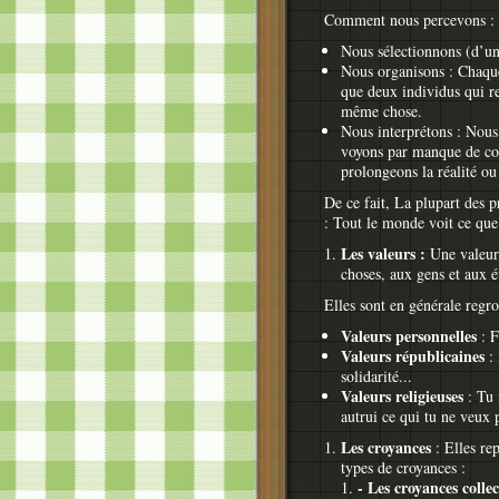
Comment nous percevons :
Nous sélectionnons (d’un
Nous organisons : Chaque
que deux individus qui r
même chose.
Nous interprétons : Nous 
voyons par manque de con
prolongeons la réalité ou
De ce fait, La plupart des 
:
Tout le monde voit ce que 
Les valeurs :
Une valeur 
choses, aux gens et aux 
Elles sont en générale regr
Valeurs personnelles
: F
Valeurs républicaines
: 
solidarité...
Valeurs religieuses
: Tu 
autrui ce qui tu ne veux p
Les croyances
: Elles re
types de croyances :
-
Les croyances collec