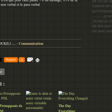
de ma vie d
non verbal et le para-verbal
instants de v
qui s'impose
............j
j'aurais pu 
de dire que 
vie avec ses 
…
Communication
LOUKILI
-
Repost
0
er
i :
Présupposés de
The Day
PNL
Everything