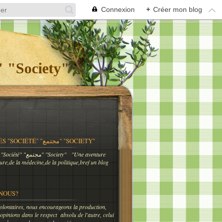
Connexion
+
Créer mon blog
og Meknès "Société" "مجتمع" "Society"
BLOG MEKNÈS "SOCIÉTÉ" "مجتمع" "SOCIETY"
"Une aventure
ture,de la médecine,de la politique,bref un blog
NOUS?
lontaires, nous encourageons la production,
 opinions dans le respect absolu de l'autre, celui