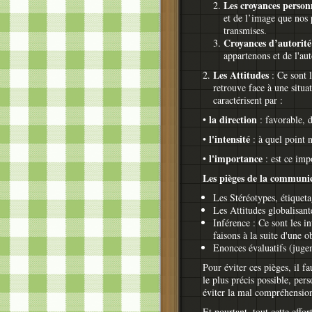
Les croyances person
et de l’image que nos 
transmises.
Croyances d’autorité
appartenons et de l'aut
Les Attitudes
: Ce sont l
retrouve face à une situ
caractérisent par :
la direction
•
: favorable, 
l'intensité
•
: à quel point 
l'importance
•
: est ce imp
Les pièges de la communi
Les Stéréotypes, étiqueta
Les Attitudes globalisante
Inférence : Ce sont les i
faisons à la suite d'une
Enonces évaluatifs (juge
Pour éviter ces pièges, il fa
le plus précis possible, pers
éviter la mal compréhensio
Et pourtant, tout cette eff