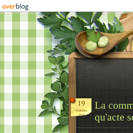
19
La commu
Octobre
qu'acte 
2014