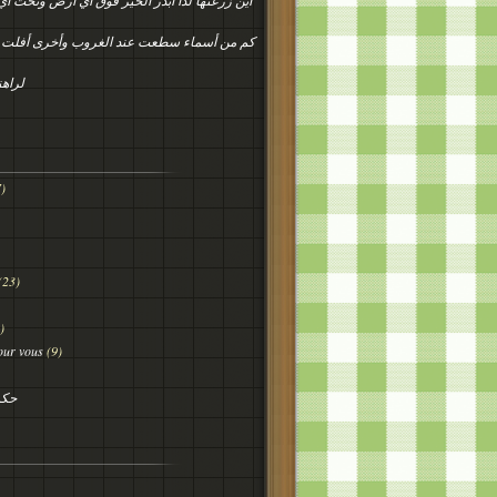
أين زرعتها لذا ابذر الخير فوق أي أرض وتحت أ
كم من أسماء سطعت عند الغروب وأخرى أفلت
لراهن
)
(23)
)
our vous
(9)
حكم