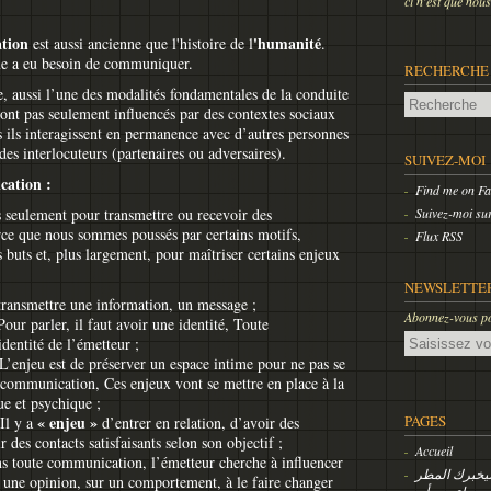
ci n'est que
tion
'humanité
est aussi ancienne que l'histoire de l
.
me a eu besoin de communiquer.
RECHERCHE
 aussi l’une des modalités fondamentales de la conduite
sont pas seulement influencés par des contextes sociaux
s ils interagissent en permanence avec d’autres personnes
es interlocuteurs (partenaires ou adversaires).
SUIVEZ-MOI
cation :
Find me on F
seulement pour transmettre ou recevoir des
Suivez-moi sur
rce que nous sommes poussés par certains motifs,
Flux RSS
s buts et, plus largement, pour maîtriser certains enjeux
NEWSLETTE
 transmettre une information, un message ;
Abonnez-vous pou
Pour parler, il faut avoir une identité, Toute
Email
dentité de l’émetteur ;
 L’enjeu est de préserver un espace intime pour ne pas se
 communication, Ces enjeux vont se mettre en place à la
ue et psychique ;
« enjeu »
PAGES
 Il y a
d’entrer en relation, d’avoir des
 des contacts satisfaisants selon son objectif ;
Accueil
ns toute communication, l’émetteur cherche à influencer
 سيخبرك المطر
r une opinion, sur un comportement, à le faire changer