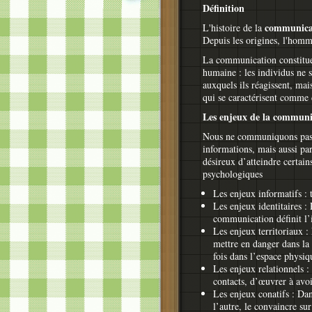
Définition
communica
L'histoire de la
Depuis les origines, l'hom
La communication constitue,
humaine : les individus ne 
auxquels ils réagissent, mai
qui se caractérisent comme d
Les enjeux de la communi
Nous ne communiquons pas 
informations, mais aussi pa
désireux d’atteindre certain
psychologiques
Les enjeux informatifs :
Les enjeux identitaires : 
communication définit l’i
Les enjeux territoriaux :
mettre en danger dans la
fois dans l’espace physiq
Les enjeux relationnels :
contacts, d’œuvrer à avoir
Les enjeux conatifs : Da
l’autre, le convaincre su