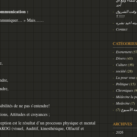
ي سماء ومع أي
أحد
 communication :
 وقت الشروق
!!!!! ؟
communiquer… »
Mais……
يته اعيد نشره
Contact
CATÉGORIES
Evenement
(57
Divers
(43)
e,
Culture
(36)
société
(28)
Lu pour vous
ndre,
Politique
(15)
ndre,
Chroniques
(9
Médecine lu p
Medecine
(7)
ibilités de ne pas s’entendre!
(7)
ة الأسبوع
ions, Attitudes et croyances ;
eption est le résultat d’un processus physique et mental
ARCHIVES
VAKOG (visuel, Auditif, kinesthésique, Olfactif et
2026