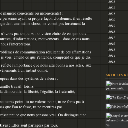
2025
2022
e manière consciente ou inconsciente) ;
2021
 personne ayant sa propre façon d'ordonner, il en résulte
2020
egardent une même chose, ne voient pas forcément la
2019
2018
n'avons pas toujours une vision claire de ce que nous
2017
traste, d'informations, mouvements... dans ce cas nous
 nous l'interprétons.
2016
2015
problèmes de communication résultent de ces affirmations
2014
je vois, entend ce que j'entends, comprend ce que je dis.
2013
reflète l'importance que nous attribuons à nos actes, aux
évènements à un instant donné.
ARTICLES R
oupées dans des systèmes de valeurs :
amille travail, loisirs
la démocratie, la liberté, l'égalité, la fraternité,
ne tueras point, tu ne voleras point, tu ne feras pas à
as que l'on te fasse, tu ne mentiras pas....
présentent ce que nous pensons vrai. On distingue cinq
tives :
Elles sont partagées par tous.