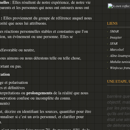
nelles
: Elles résultent de notre expérience, de notre vie
parents et les personnes qui nous ont entourés nous ont
 :
Elles proviennent du groupe de référence auquel nous
orité que nous lui attribuons.
LIENS
es réactions personnelles stables et constantes que l'on
SMAR
ation, un évènement ou une personne. Elles se
Imagiter
SFAR
défavorable ou neutre,
Marcelsel
Aline-louangv
nous aimons ou nous détestons telle ou telle chose,
Mahdia tunisi
ortant ou pas.
Winfocus fran
cation
UNE ETAPE, 
ge et polarisation
s et définitives
10000 vi
prolongements
nterprétations ou
de la réalité que nous
barrière qu
 observation confuse ou incomplète du connu.
objectif, ma
ments)
par les pers
ut, décrire en identifiant les sources, quantifier pour être
qu'ils ont f
onnaliser si c’est un avis personnel, et clarifier pour
était une si
n.
de délivranc
ort n’est que pour faire passer 7% du message, 93% de la