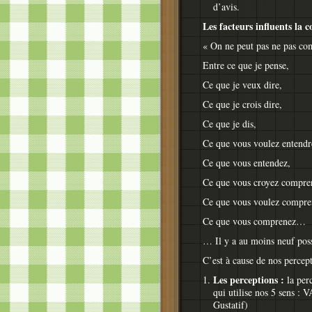
d’avis.
Les facteurs influents la
« On ne peut pas ne pas 
Entre ce que je pense,
Ce que je veux dire,
Ce que je crois dire,
Ce que je dis,
Ce que vous voulez entendr
Ce que vous entendez,
Ce que vous croyez compre
Ce que vous voulez compre
Ce que vous comprenez…
… Il y a au moins neuf poss
C’est à cause de nos percept
Les perceptions :
la perc
qui utilise nos 5 sens : 
Gustatif)