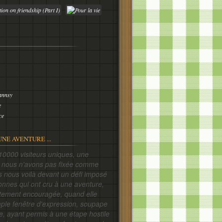
annsy
e
ce
UNE AVENTURE ...
siteurs uniques, une
e nous n'avons pas fixée comme
is nous voilà devant un défi imposé
onnes qui ont cru à une aventure,
ortement encouragée, quand elle
mple fenêtre d'expression, soupape
e, ayant permis à une étape hostile