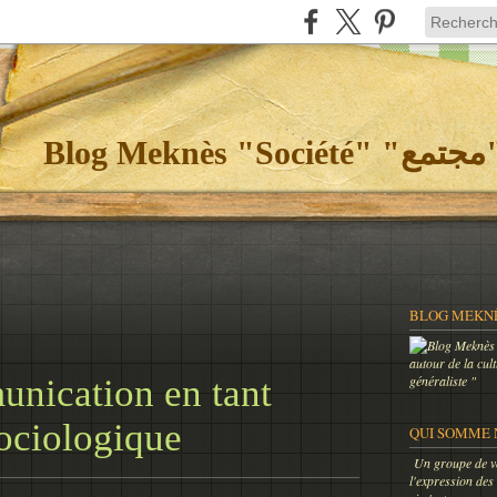
Bl
autour de la cul
nication en tant
généraliste "
sociologique
QUI SOMME 
Un groupe de vo
l'expression des