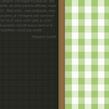
e devenir une étape fructueuse, des
érité, de choix parfois difficiles, mais
nt... Mes amis ; mes collègues, mes
e vous aime, je n'imagine pas comment
m'en sortir sans votre aide au point
le paradis n'aurait aucun sens si la
hostilités n'avait pas existé...
Hassane Loukili