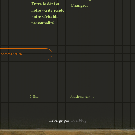
Entre le déni et
Changed.
notre vérité réside
notre véritable
personnalité.
n commentaire
⇧ Haut
Article suivant →
Hébergé par
Overblog